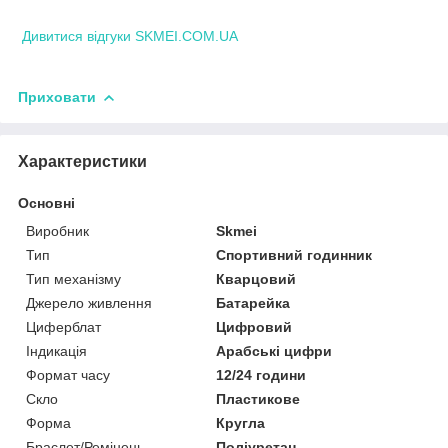
Дивитися відгуки SKMEI.COM.UA
Приховати
Характеристики
Основні
Виробник
Skmei
Тип
Спортивний годинник
Тип механізму
Кварцовий
Джерело живлення
Батарейка
Циферблат
Цифровий
Індикація
Арабські цифри
Формат часу
12/24 години
Скло
Пластикове
Форма
Кругла
Браслет/Ремінець
Поліуретан