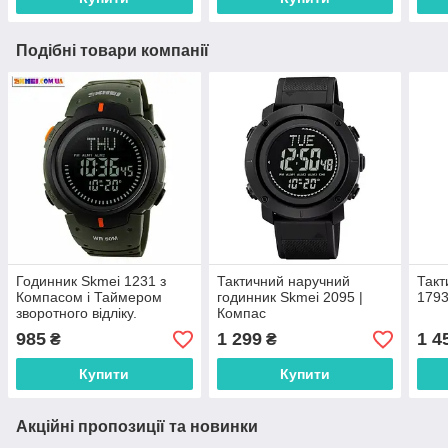
Подібні товари компанії
Годинник Skmei 1231 з
Тактичний наручний
Такт
Компасом і Таймером
годинник Skmei 2095 |
1793
зворотного відліку.
Компас
985
1 299
1 4
₴
₴
Купити
Купити
Акційні пропозиції та новинки