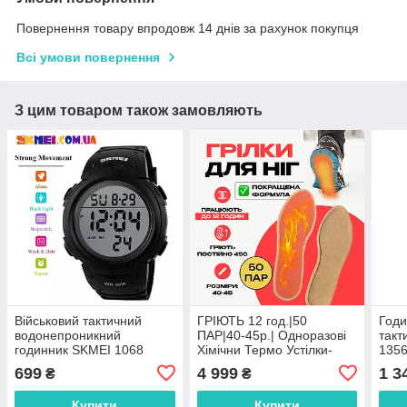
Повернення товару впродовж 14 днів за рахунок покупця
Всі умови повернення
З цим товаром також замовляють
Військовий тактичний
ГРІЮТЬ 12 год.|50
Годи
водонепроникний
ПАР|40-45р.| Одноразові
такт
годинник SKMEI 1068
Хімічни Термо Устілки-
1356
Грілки для Ніг з Підігрівом
699
4 999
1 3
₴
₴
для Екстремальних Умов
Купити
Купити