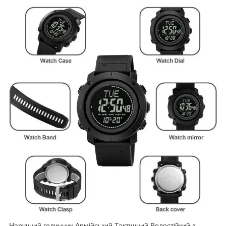
Наручний годинник Армійський Тактичний Водостійкий з