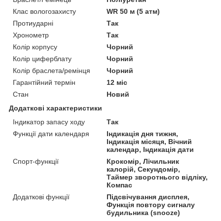
Клас вологозахисту
WR 50 м (5 атм)
Протиударні
Так
Хронометр
Так
Колір корпусу
Чорний
Колір циферблату
Чорний
Колір браслета/ремінця
Чорний
Гарантійний термін
12 міс
Стан
Новий
Додаткові характеристики
Індикатор запасу ходу
Так
Функції дати календаря
Індикація дня тижня,
Індикація місяця, Вічний
календар, Індикація дати
Спорт-функції
Крокомір, Лічильник
калорій, Секундомір,
Таймер зворотнього відліку,
Компас
Додаткові функції
Підсвічування дисплея,
Функція повтору сигналу
будильника (snooze)