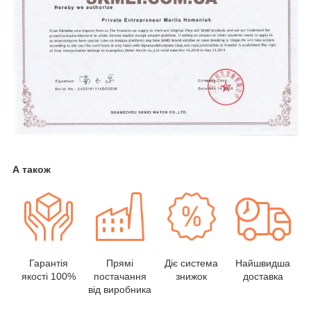
А також
Гарантія
Прямі
Діє система
Найшвидша
якості 100%
постачання
знижок
доставка
від виробника