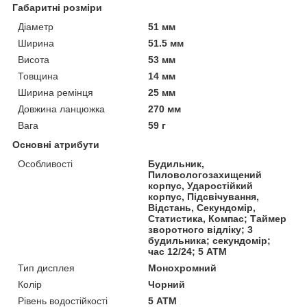
Габаритні розміри
Діаметр
51 мм
Ширина
51.5 мм
Висота
53 мм
Товщина
14 мм
Ширина ремінця
25 мм
Довжина ланцюжка
270 мм
Вага
59 г
Основні атрибути
Особливості
Будильник,
Пиловологозахищений
корпус, Ударостійкий
корпус, Підсвічування,
Відстань, Секундомір,
Статистика, Компас; Таймер
зворотного відліку; 3
будильника; секундомір;
час 12/24; 5 АТМ
Тип дисплея
Монохромний
Колір
Чорний
Рівень водостійкості
5 АТМ