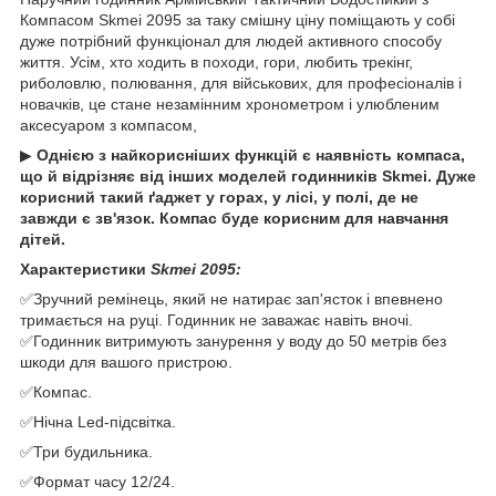
Компасом Skmei 2095 за таку смішну ціну поміщають у собі
дуже потрібний функціонал для людей активного способу
життя. Усім, хто ходить в походи, гори, любить трекінг,
риболовлю, полювання, для військових, для професіоналів і
новачків, це стане незамінним хронометром і улюбленим
аксесуаром з компасом,
▶
Однією з найкорисніших функцій є наявність компаса,
що й відрізняє від інших моделей годинників Skmei. Дуже
корисний такий ґаджет у горах, у лісі, у полі, де не
завжди є зв'язок. Компас буде корисним для навчання
дітей.
Характеристики
Skmei 2095:
✅
Зручний ремінець, який не натирає зап'ясток і впевнено
тримається на руці. Годинник не заважає навіть вночі.
✅Годинник витримують занурення у воду до 50 метрів без
шкоди для вашого пристрою.
✅Компас.
✅Нічна Led-підсвітка.
✅Три будильника.
✅Формат часу 12/24.