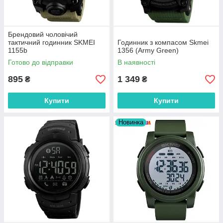
Брендовий чоловічий
тактичний годинник SKMEI
Годинник з компасом Skmei
1155b
1356 (Army Green)
Готово до відправки
В наявності
895
1 349
₴
₴
Купити
Купити
Новинка