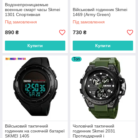
Водонепроницаемые
военные смарт часы Skmei
Військовий годинник Skmei
1301 Спортивная
1469 (Army Green)
ударостойкая модель на 5
Під замовлення
Під замовлення
ATM
890
730
₴
₴
Купити
Купити
Топ
Військовий тактичний
Чоловічий тактичний
годинник на сонячній батареї
годинник Skmei 2031
SKMEI 1405
Протиударний і