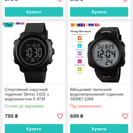
Купити
Купити
Топ
Спортивний наручний
Військовий тактичний
годинник Skmei 1426 з
водонепроникний годинник
водозахистом 5 АТМ
SKMEI 1068
Готово до відправки
Під замовлення
795
699
₴
₴
Купити
Купити