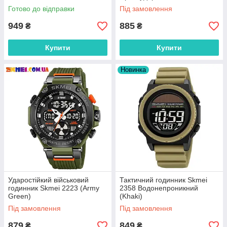
водонепроникний військовий
Готово до відправки
Під замовлення
годинник
949
885
₴
₴
Купити
Купити
Новинка
Ударостійкий військовий
Тактичний годинник Skmei
годинник Skmei 2223 (Army
2358 Водонепроникний
Green)
(Khaki)
Під замовлення
Під замовлення
879
849
₴
₴