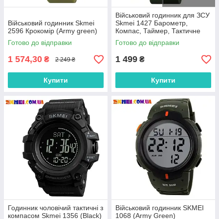
Військовий годинник для ЗСУ
Військовий годинник Skmei
Skmei 1427 Барометр,
2596 Крокомір (Army green)
Компас, Таймер, Тактичне
підсвічування
Готово до відправки
Готово до відправки
1 574,30
1 499
₴
₴
2 249 ₴
Купити
Купити
Годинник чоловічий тактичні з
Військовий годинник SKMEI
компасом Skmei 1356 (Black)
1068 (Army Green)