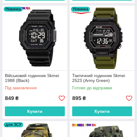
Новинка
Новинка
Військовий годинник Skmei
Тактичний годинник Skmei
1988 (Black)
2523 (Army Green)
Під замовлення
Готово до відправки
849
895
₴
₴
Купити
Купити
для ЗСУ