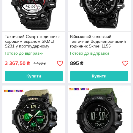
Тактичний Смарт-годинник з
Військовий чоловічий
хорошим екраном SKMEI
тактичний Водонепроникний
S231 у протиударному
годинник Skmei 1155
корпусі
Готово до відправки
Готово до відправки
3 367,50
895
₴
₴
4 490 ₴
Купити
Купити