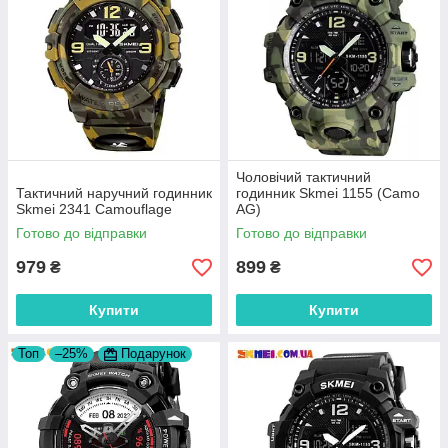
Чоловічий тактичний
Тактичний наручний годинник
годинник Skmei 1155 (Camo
Skmei 2341 Camouflage
AG)
Готово до відправки
Готово до відправки
979
899
₴
₴
Купити
Купити
Топ
–25%
Подарунок