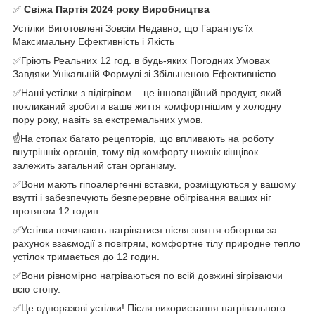
✅
Свіжа Партія 2024 року Виробництва
Устілки Виготовлені Зовсім Недавно, що Гарантує їх
Максимальну Ефективність і Якість
✅Гріють Реальних 12 год. в будь-яких Погодних Умовах
Завдяки Унікальній Формулі зі Збільшеною Ефективністю
✅Наші устілки з підігрівом – це інноваційний продукт, який
покликаний зробити ваше життя комфортнішим у холодну
пору року, навіть за екстремальних умов.
☝️На стопах багато рецепторів, що впливають на роботу
внутрішніх органів, тому від комфорту нижніх кінцівок
залежить загальний стан організму.
✅Вони мають гіпоалергенні вставки, розміщуються у вашому
взутті і забезпечують безперервне обігрівання ваших ніг
протягом 12 годин.
✅Устілки починають нагріватися після зняття обгортки за
рахунок взаємодії з повітрям, комфортне тілу природне тепло
устілок тримається до 12 годин.
✅Вони рівномірно нагріваються по всій довжині зігріваючи
всю стопу.
✅Це одноразові устілки! Після використання нагрівального