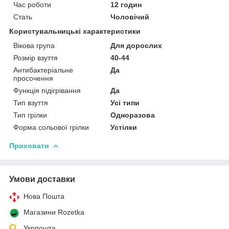
Час роботи
12 годин
Стать
Чоловічий
Користувальницькі характеристики
Вікова група
Для дорослих
Розмір взуття
40-44
Антибактеріальне
Да
просочення
Функція підігрівання
Да
Тип взуття
Усі типи
Тип грілки
Одноразова
Форма сольової грілки
Устілки
Приховати
Умови доставки
Нова Пошта
Магазини Rozetka
Укрпошта