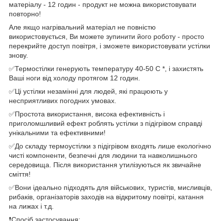
матеріалу - 12 годин - продукт не можна використовувати
повторно!
Але якщо нагрівальний матеріал не повністю
використовується, Ви можете зупинити його роботу - просто
перекрийте доступ повітря, і зможете використовувати устілки
знову.
✅Термостілки генерують температуру 40-50 С *, і захистять
Ваші ноги від холоду протягом 12 годин.
✅Ці устілки незамінні для людей, які працюють у
несприятливих погодних умовах.
✅Простота використання, висока ефективність і
приголомшливий ефект роблять устілки з підігрівом справді
унікальними та ефективними!
✅До складу термоустілки з підігрівом входять лише екологічно
чисті компоненти, безпечні для людини та навколишнього
середовища. Після використання утилізуються як звичайне
сміття!
✅Вони ідеально підходять для військових, туристів, мисливців,
рибаків, організаторів заходів на відкритому повітрі, катання
на лижах і т.д.
❗️Спосіб застосування: