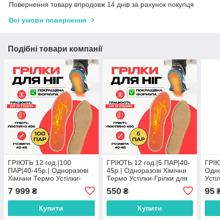
Повернення товару впродовж 14 днів за рахунок покупця
Всі умови повернення
Подібні товари компанії
ГРІЮТЬ 12 год.|100
ГРІЮТЬ 12 год.|5 ПАР|40-
ГРІЮ
ПАР|40-45р.| Одноразові
45р.| Одноразові Хімічни
Одно
Хімічни Термо Устілки-
Термо Устілки-Грілки для
Усті
Грілки для Ніг з Підігрівом
Ніг з Підігрівом для
Піді
7 999
550
95
₴
₴
для Екстремальних Умов
Екстремальних Умов
Екст
Купити
Купити