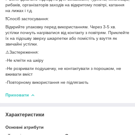
рибаків, організаторів заходів на відкритому повітрі, катання
на лижах і т.д.
❗️Спосіб застосування:
Відкрийте упаковку перед використанням. Через 3-5 хв.
устілки почнуть нагріватися від контакту з повітрям. Приклейте
їх на підошву зверху шкарпетки або помістіть у взуття як
звичайні устілки.
⚠️Застереження:
-Не клеїти на шкіру
-Не розривати подушечку, не контактувати з порошком, не
вживати вміст
-Повторному використання не підлягають
Приховати
Характеристики
Основні атрибути