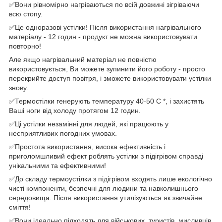
✅Вони рівномірно нагріваються по всій довжині зігріваючи
всю стопу.
✅Це одноразові устілки! Після використання нагрівального
матеріалу - 12 годин - продукт не можна використовувати
повторно!
Але якщо нагрівальний матеріал не повністю
використовується, Ви можете зупинити його роботу - просто
перекрийте доступ повітря, і зможете використовувати устілки
знову.
✅Термостілки генерують температуру 40-50 С *, і захистять
Ваші ноги від холоду протягом 12 годин.
✅Ці устілки незамінні для людей, які працюють у
несприятливих погодних умовах.
✅Простота використання, висока ефективність і
приголомшливий ефект роблять устілки з підігрівом справді
унікальними та ефективними!
✅До складу термоустілки з підігрівом входять лише екологічно
чисті компоненти, безпечні для людини та навколишнього
середовища. Після використання утилізуються як звичайне
сміття!
✅Вони ідеально підходять для військових, туристів, мисливців,