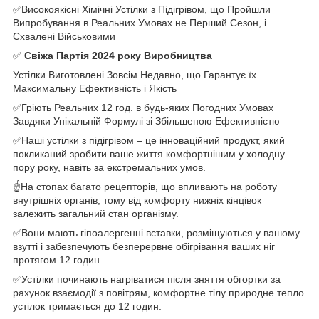
✅Високоякісні Хімічні Устілки з Підігрівом, що Пройшли
Випробування в Реальних Умовах не Перший Сезон, і
Схвалені Військовими
✅
Свіжа Партія 2024 року Виробництва
Устілки Виготовлені Зовсім Недавно, що Гарантує їх
Максимальну Ефективність і Якість
✅Гріють Реальних 12 год. в будь-яких Погодних Умовах
Завдяки Унікальній Формулі зі Збільшеною Ефективністю
✅Наші устілки з підігрівом – це інноваційний продукт, який
покликаний зробити ваше життя комфортнішим у холодну
пору року, навіть за екстремальних умов.
☝️На стопах багато рецепторів, що впливають на роботу
внутрішніх органів, тому від комфорту нижніх кінцівок
залежить загальний стан організму.
✅Вони мають гіпоалергенні вставки, розміщуються у вашому
взутті і забезпечують безперервне обігрівання ваших ніг
протягом 12 годин.
✅Устілки починають нагріватися після зняття обгортки за
рахунок взаємодії з повітрям, комфортне тілу природне тепло
устілок тримається до 12 годин.