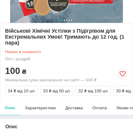
Військові Хімічні Устілки з Підігрівом для
Екстремальних Умов! Тримають до 12 год. (1
пара)
Немає в наявності
Опт і роздріб
100
₴
Мінімальна сума замовлення на сайті — 500 ₴
34 ₴
від 10 шт.
33 ₴
від 50 шт.
32 ₴
від 100 шт.
30 ₴
від
Опис
Характеристики
Доставка
Оплата
Умови п
Опис