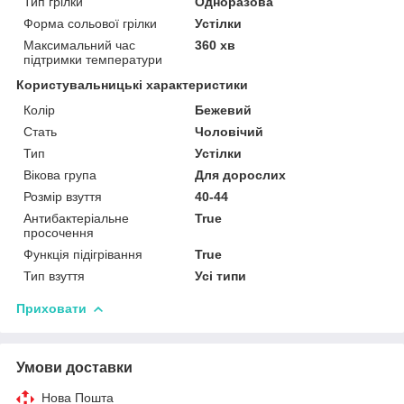
Тип грілки
Одноразова
Форма сольової грілки
Устілки
Максимальний час
360 хв
підтримки температури
Користувальницькі характеристики
Колір
Бежевий
Стать
Чоловічий
Тип
Устілки
Вікова група
Для дорослих
Розмір взуття
40-44
Антибактеріальне
True
просочення
Функція підігрівання
True
Тип взуття
Усі типи
Приховати
Умови доставки
Нова Пошта