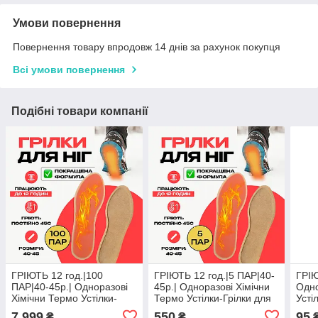
Умови повернення
Повернення товару впродовж 14 днів за рахунок покупця
Всі умови повернення
Подібні товари компанії
ГРІЮТЬ 12 год.|100
ГРІЮТЬ 12 год.|5 ПАР|40-
ГРІЮ
ПАР|40-45р.| Одноразові
45р.| Одноразові Хімічни
Одно
Хімічни Термо Устілки-
Термо Устілки-Грілки для
Усті
Грілки для Ніг з Підігрівом
Ніг з Підігрівом для
Піді
7 999
550
95
₴
₴